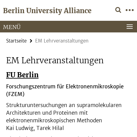
Springe
Service-
Berlin University Alliance
direkt
Navigation
zu
Inhalt
MENÜ
Startseite
EM Lehrveranstaltungen
EM Lehrveranstaltungen
FU Berlin
Forschungszentrum für Elektronenmikroskopie
(FZEM)
Strukturuntersuchungen an supramolekularen
Architekturen und Proteinen mit
elektronenmikroskopischen Methoden
Kai Ludwig, Tarek Hilal