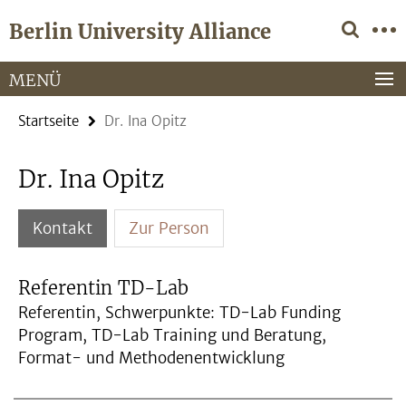
Springe
Service-
Berlin University Alliance
direkt
Navigation
zu
Inhalt
MENÜ
Startseite
Dr. Ina Opitz
Dr. Ina Opitz
Kontakt
Zur Person
Referentin TD-Lab
Referentin, Schwerpunkte: TD-Lab Funding
Program, TD-Lab Training und Beratung,
Format- und Methodenentwicklung