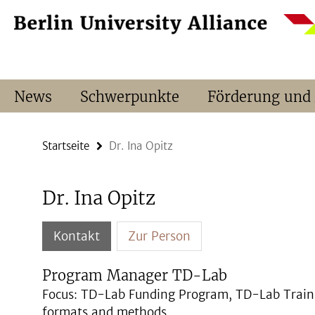
Springe
Service-
direkt
Navigation
zu
Inhalt
News
Schwerpunkte
Förderung und
Startseite
Dr. Ina Opitz
Dr. Ina Opitz
Kontakt
Zur Person
Program Manager TD-Lab
Focus: TD-Lab Funding Program, TD-Lab Train
formats and methods