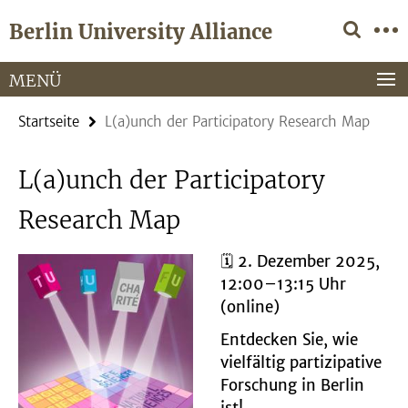
Springe
Service-
Berlin University Alliance
direkt
Navigation
zu
Inhalt
MENÜ
Startseite
L(a)unch der Participatory Research Map
L(a)unch der Participatory
Research Map
🗓️
2. Dezember 2025,
12:00–13:15 Uhr
(online)
Entdecken Sie, wie
vielfältig partizipative
Forschung in Berlin