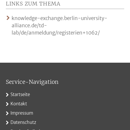
LINKS ZUM THEMA
knowledge-exchange.berlin-university-
alliance.de/td-
lab/de/anmeldung/registerien+1062/
Service-Navigation
Startseite
Kontakt
Impressum
Datenschutz