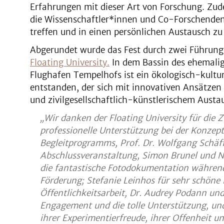
Erfahrungen mit dieser Art von Forschung. Zud
die Wissenschaftler*innen und Co-Forschenden
treffen und in einen persönlichen Austausch zu 
Abgerundet wurde das Fest durch zwei Führung
Floating University
.
In dem Bassin des ehemali
Flughafen Tempelhofs ist ein ökologisch-kultur
entstanden, der sich mit innovativen Ansätze
und zivilgesellschaftlich-künstlerischem Aust
„Wir danken der Floating University für die 
professionelle Unterstützung bei der Konzep
Begleitprogramms, Prof. Dr. Wolfgang Schäffn
Abschlussveranstaltung, Simon Brunel und Ni
die fantastische Fotodokumentation während
Förderung; Stefanie Leinhos für sehr schöne I
Öffentlichkeitsarbeit, Dr. Audrey Podann u
Engagement und die tolle Unterstützung, und
ihrer Experimentierfreude, ihrer Offenheit 