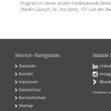
Program in seiner ersten Förderperiode bere
(Nadin Gaasch, Dr. Ina Opitz, TD-Lab der Berl
Service-Navigation
Soziale
Startseite
Linked
Kontakt
Insta
Impressum
Blues
Datenschutz
Hinweise zu
Barrierefreiheit
Sitemap