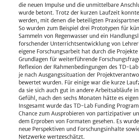
die neuen Impulse und die unmittelbare Anschl
wurde betont. Trotz der kurzen Laufzeit konnt
werden, mit denen die beteiligten Praxispartne
So wurden zum Beispiel drei Prototypen für kün
Sammeln von Regenwasser und ein Handlungslei
forschender Unterrichtsentwicklung von Lehrer
eigene Forschungsarbeit hat durch die Projekt
Grundlagen für weiterführende Forschungsfrage
Reflexion der Rahmenbedingungen des TD-Lab F
je nach Ausgangssituation der Projektverantwor
bewertet wurden. Für einige war die kurze Laufze
da sie sich auch gut in andere Arbeitsabläufe i
Gefühl, nach den sechs Monaten hätte es eigent
Insgesamt wurde das TD-Lab Funding Program a
Chance zum Ausprobieren von partizipativer un
dem Erproben von Formaten gesehen. Es wurde a
neue Perspektiven und Forschungsinhalte sowie
Netzwerke wertgeschätzt.