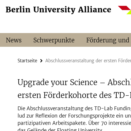
Springe
Service-
direkt
Navigation
zu
Inhalt
News
Schwerpunkte
Förderung und
Startseite
Abschlussveranstaltung der ersten För
Upgrade your Science – Absch
ersten Förderkohorte des TD
Die Abschlussveranstaltung des TD-Lab Fundi
lud zur Reflexion der Forschungsprojekte ein un
partizipativen Arbeitspakete. Über 70 interessi
das Gelände der Floating
University.