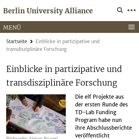
Springe
Service-
Berlin University Alliance
direkt
Navigation
zu
Inhalt
MENÜ
Startseite
Einblicke in partizipative und
transdisziplinäre Forschung
Einblicke in partizipative und
transdisziplinäre Forschung
Die elf Projekte aus
der ersten Runde des
TD-Lab Funding
Program habe nun
ihre Abschlussberichte
veröffentlicht
Bildquelle: Simon Brunel