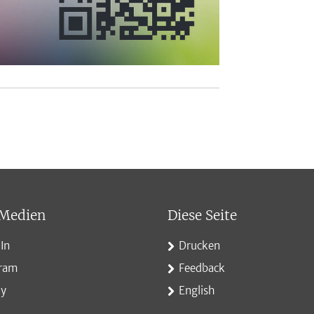
 Medien
Diese Seite
In
Drucken
gram
Feedback
ky
English