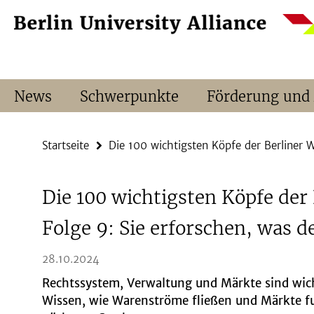
Springe
Service-
direkt
Navigation
zu
Inhalt
News
Schwerpunkte
Förderung und
Startseite
Die 100 wichtigsten Köpfe der Berliner 
Die 100 wichtigsten Köpfe der 
Folge 9: Sie erforschen, was d
28.10.2024
Rechtssystem, Verwaltung und Märkte sind wi
Wissen, wie Warenströme fließen und Märkte fu