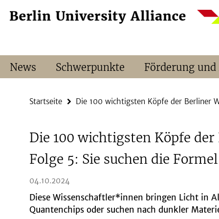
Springe
Service-
direkt
Navigation
zu
Inhalt
News
Schwerpunkte
Förderung und
Startseite
Die 100 wichtigsten Köpfe der Berliner 
Die 100 wichtigsten Köpfe der 
Folge 5: Sie suchen die Formel
04.10.2024
Diese Wissenschaftler*innen bringen Licht in 
Quantenchips oder suchen nach dunkler Materi