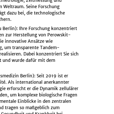
zmetrologie, Zeitmessung und
im Weltraum. Seine Forschung
gt dazu bei, die technologische
chern.
 Berlin):
Ihre Forschung konzentriert
ren zur Herstellung von Perowskit-
sie innovative Ansätze wie
ng, um transparente Tandem-
realisieren. Dabei konzentriert Sie sich
it und wurde dafür mit dem
tsmedizin Berlin):
Seit 2019 ist er
ité. Als international anerkannter
ie erforscht er die Dynamik zellulärer
den, um komplexe biologische Fragen
mentale Einblicke in den zentralen
nd tragen so maßgeblich zum