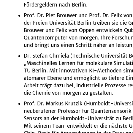
Fördergeldern nach Berlin.
Prof. Dr. Piet Brouwer und
Prof. Dr. Felix vo
der Freien Universität Berlin treiben sie die
Brouwer und Felix von Oppen entwickeln Qubi
Quantencomputer von morgen. Ihre Forschun
und bringt uns einen Schritt näher an leistu
Dr. Stefan Chmiela (Technische Universität B
„Maschinelles Lernen für molekulare Simula
TU Berlin. Mit innovativen KI-Methoden simu
atomarer Ebene und ermöglicht so tiefere Ein
Arbeit trägt dazu bei, industrielle Prozesse 
die Chemie von morgen zu gestalten.
Prof. Dr. Markus Krutzik (Humboldt-Universit
neuberufener Professor für Quantensensorik
Sensors an der Humboldt-Universität zu Ber
Mit seinem Team entwickelt er die nächste 