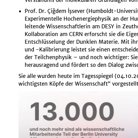
Verständnis der molekularen Grundlagen von
Prof. Dr. Çiğdem İşsever (Humboldt-Universit
Experimentelle Hochenergiephysik an der Hu
leitende Wissenschaftlerin am DESY in Zeuth
Kollaboration am CERN erforscht sie die Eig
Entschlüsselung der Dunklen Materie. Mit ihr
und -Kalibrierung leistet sie einen entschei
der Teilchenphysik – und noch wichtiger: Sie
herausragend und fördert so den Dialog zwis
Sie alle wurden heute im Tagesspiegel (04.10.
wichtigsten Köpfe der Wissenschaft“ vorgestell