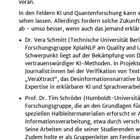
voran.
In den Feldern KI und Quantenforschung kann s
sehen lassen. Allerdings fordern solche Zukunft
ab - umso besser, wenn auch das jemand erklä
Dr. Vera Schmitt (Technische Universität Berl
Forschungsgruppe XplaiNLP am Quality and Usa
Schwerpunkt liegt auf der Bekämpfung von D
vertrauenswürdiger KI-Methoden. In Projekt
Journalist:innen bei der Verifikation von Text
„VeraXtract“, das Desinformationsnarrative bü
Expertise in erklärbarer KI und Sprachverarbe
Prof. Dr. Tim Schröder (Humboldt-Universitä
Forschungsgruppe, die an den Grundlagen für
speziellen Halbleitermaterialien erforscht
Informationsverarbeitung, etwa durch versc
Seine Arbeiten und die seiner Studierenden 
Zudem holte er als Gruppenleiter am Ferdina