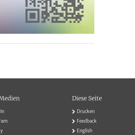
 Medien
Diese Seite
In
Drucken
gram
Feedback
ky
English