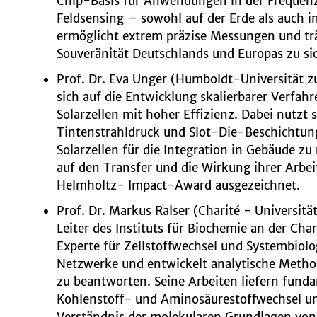
Chip-Basis für Anwendungen in der Frequen
Feldsensing – sowohl auf der Erde als auch 
ermöglicht extrem präzise Messungen und trä
Souveränität Deutschlands und Europas zu si
Prof. Dr. Eva Unger (Humboldt-Universität zu
sich auf die Entwicklung skalierbarer Verfah
Solarzellen mit hoher Effizienz. Dabei nutzt 
Tintenstrahldruck und Slot-Die-Beschichtu
Solarzellen für die Integration in Gebäude zu 
auf den Transfer und die Wirkung ihrer Arbe
Helmholtz- Impact-Award ausgezeichnet.
Prof. Dr. Markus Ralser (Charité -
Universitä
Leiter des Instituts für Biochemie an der Char
Experte für Zellstoffwechsel und Systembiolog
Netzwerke und entwickelt analytische Metho
zu beantworten. Seine Arbeiten liefern funda
Kohlenstoff- und Aminosäurestoffwechsel u