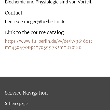
Biochemie und Physiologie sind von Vorteil.
Contact
henrike.krueger@fu-berlin.de
Link to the course catalog
https://www.fu-berlin.de/vv/de/lv/961601?
m=430490&pc=705997&sm=870180
Service Navigation
Homepage