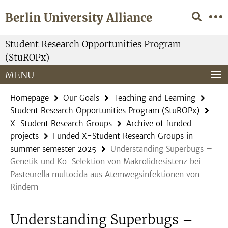
Springe
Service
Berlin University Alliance
direkt
Navigation
zu
Inhalt
Student Research Opportunities Program
(StuROPx)
MENU
Homepage
Our Goals
Teaching and Learning
Student Research Opportunities Program (StuROPx)
X-Student Research Groups
Archive of funded
projects
Funded X-Student Research Groups in
summer semester 2025
Understanding Superbugs –
Genetik und Ko-Selektion von Makrolidresistenz bei
Pasteurella multocida aus Atemwegsinfektionen von
Rindern
Understanding Superbugs –