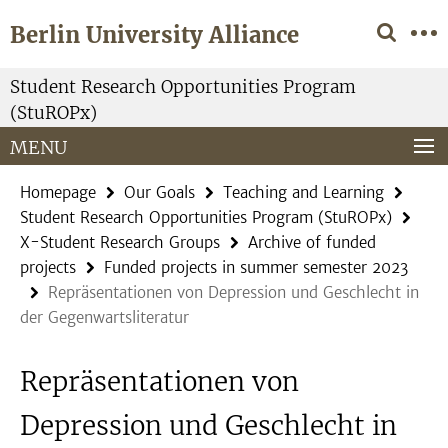
Springe
Service
Berlin University Alliance
direkt
Navigation
zu
Inhalt
Student Research Opportunities Program
(StuROPx)
MENU
Homepage
Our Goals
Teaching and Learning
Student Research Opportunities Program (StuROPx)
X-Student Research Groups
Archive of funded
projects
Funded projects in summer semester 2023
Repräsentationen von Depression und Geschlecht in
der Gegenwartsliteratur
Repräsentationen von
Depression und Geschlecht in