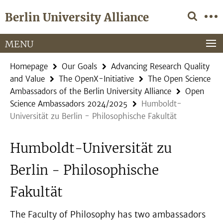
Springe
Service
Berlin University Alliance
direkt
Navigation
zu
Inhalt
MENU
Homepage
Our Goals
Advancing Research Quality
and Value
The OpenX-Initiative
The Open Science
Ambassadors of the Berlin University Alliance
Open
Science Ambassadors 2024/2025
Humboldt-
Universität zu Berlin - Philosophische Fakultät
Humboldt-Universität zu
Berlin - Philosophische
Fakultät
The Faculty of Philosophy has two ambassadors