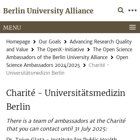
Springe
Service
Berlin University Alliance
direkt
Navigation
zu
Inhalt
MENU
Homepage
Our Goals
Advancing Research Quality
and Value
The OpenX-Initiative
The Open Science
Ambassadors of the Berlin University Alliance
Open
Science Ambassadors 2024/2025
Charité -
Universitätsmedizin Berlin
Charité - Universitätsmedizin
Berlin
There is a team of ambassadors at the Charité
that you can contact until 31 July 2025: