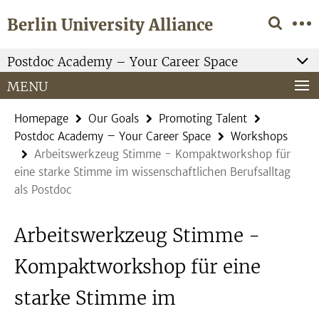
Springe
Service
Berlin University Alliance
direkt
Navigation
zu
Inhalt
Postdoc Academy – Your Career Space
MENU
Homepage
Our Goals
Promoting Talent
Postdoc Academy – Your Career Space
Workshops
Arbeitswerkzeug Stimme - Kompaktworkshop für
eine starke Stimme im wissenschaftlichen Berufsalltag
als Postdoc
Arbeitswerkzeug Stimme -
Kompaktworkshop für eine
starke Stimme im