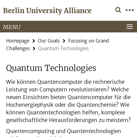
Springe
Service
Berlin University Alliance
direkt
Navigation
zu
Inhalt
MENU
Homepage
Our Goals
Focusing on Grand
Challenges
Quantum Technologies
Quantum Technologies
Wie können Quantencomputer die rechnerische
Leistung von Computern revolutionieren? Welche
neuen Einsichten bieten Quantencomputer für die
Hochenergiephysik oder die Quantenchemie? Wie
können Quantentechnologien helfen, komplexe
gesellschaftliche Herausforderungen zu meistern?
Quantencomputing und Quantentechnologien