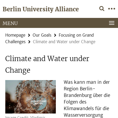
Springe
Service
Berlin University Alliance
direkt
Navigation
zu
Inhalt
MENU
Homepage
Our Goals
Focusing on Grand
Challenges
Climate and Water under Change
Climate and Water under
Change
Was kann man in der
Region Berlin-
Brandenburg über die
Folgen des
Klimawandels für die
Wasserversorgung
Image Credit: Vladimir