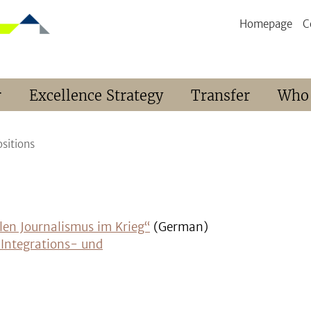
Homepage
C
r
Excellence Strategy
Transfer
Who
ositions
len Journalismus im Krieg“
(German)
e Integrations- und