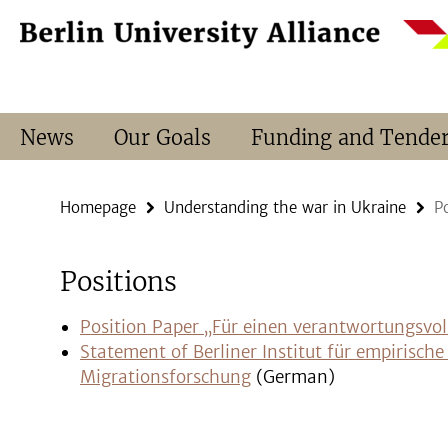
Springe
Service
direkt
Navigation
zu
Inhalt
News
Our Goals
Funding and Tende
Homepage
Understanding the war in Ukraine
P
Positions
Position Paper „Für einen verantwortungsvol
Statement of Berliner Institut für empirisch
Migrationsforschung
(German)