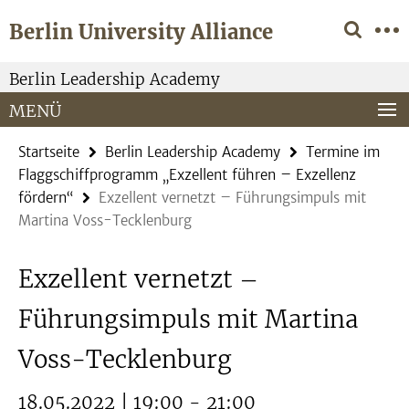
Springe
Service-
Berlin University Alliance
direkt
Navigation
zu
Inhalt
Berlin Leadership Academy
MENÜ
Startseite
Berlin Leadership Academy
Termine im
Flaggschiffprogramm „Exzellent führen – Exzellenz
fördern“
Exzellent vernetzt – Führungsimpuls mit
Martina Voss-Tecklenburg
Exzellent vernetzt –
Führungsimpuls mit Martina
Voss-Tecklenburg
18.05.2022 | 19:00 - 21:00